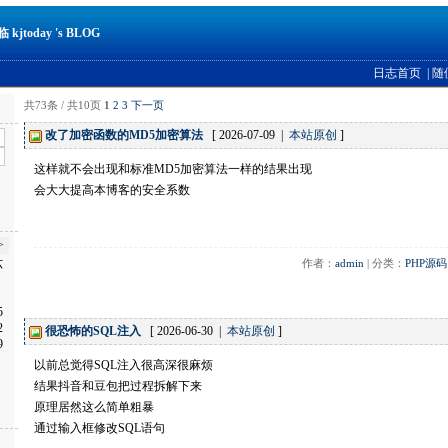
kjtoday 's BLOG
日志首页
|
随
共73条 / 共10页
1
2
3
下一页
改了加密函数的MD5加密算法
[ 2026-07-09 |
本站原创
]
这样就不会出现和标准MD5加密算法一样的结果出现
会大大提高本博客的安全系数
>
六
作者：
admin
 | 分类：
PHP源码
5
2
很恐怖的SQL注入
[ 2026-06-30 |
本站原创
]
9
以前总觉得SQL注入很高深很麻烦
结果抖音和豆包把过程拆解下来
原理居然这么简单粗暴
通过输入框修改SQL语句